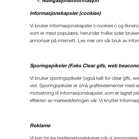
Navigasjonsinformasjon
Informasjonskapsler (cookies)
Vi bruker informasjonskapsler («cookies») og liknende 
som er mest populære, herunder hvilke sider brukern
annonser på internett. Les mer om vår bruk av infor
Sporingspiksler (F.eks Clear gifs, web beacon
Vi bruker sporingspiksler (også kalt for clear gifs, 
vist. Sporingspiksler er små grafikkelementer med en u
motsetning til informasjonskapsler, som er lagret på b
effekten av markedsføringen vår. Vi knytter informas
Reklame
Vi kan bruke tredjepartsselskaper når vi annonserer