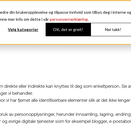
edre din brukeropplevelse og tilpasse innhold som tilbys deg i interne o
Avant
Enduro
Noblesse
Coupe
nne mer info om dette i vår
personvernerklæring
.
Velg kategorier
OK, det er greit!
Nei takk!
rukervilkår
direkte eller indirekte kan knyttes til deg som enkeltperson. Se a
ger vi behandler.
vi har fjernet alle identifiserbare elementer slik at det ikke lenge
uk av personopplysninger, herunder innsamling, lagring, endring, 
der og øvrige digitale tjenester som for eksempel blogger, e-posta