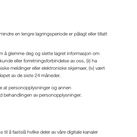
ndre en lengre lagringsperiode er pålagt eller tillatt
ss om å glemme deg og slette lagret informasjon om
e kunde eller forretningsforbindelse av oss, (ii) ha
ske meldinger eller elektroniske skjemaer, (iv) vært
 løpet av de siste 24 måneder.
ikre at personopplysninger og annen
ved behandlingen av personopplysninger.
il å fastslå hvilke deler av våre digitale kanaler