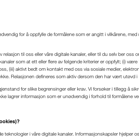
vendig for å oppfylle de formålene som er angitt i vilkårene, med mi
elasjon til oss eller våre digitale kanaler, eller til du selv ber o
 kanaler som at ett eller flere av følgende kriterier er oppfylt; (i) vær
, (iii) aktivt bedt om kontakt med oss via sosiale medier, elektroni
samtykke. Relasjonen defineres som aktiv dersom den har vært utøvd i
nstand for slike begrensinger eller krav. Vi forsøker i tillegg å s
ikke lagrer informasjon som er unødvendig i forhold til formålene 
cookies)?
teknologier i våre digitale kanaler. Informasjonskapsler hjelper oss t