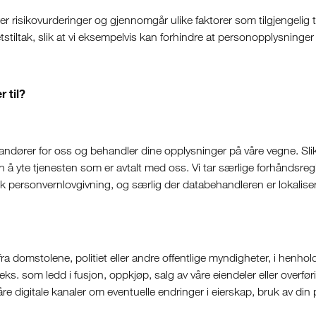
rer risikovurderinger og gjennomgår ulike faktorer som tilgjengelig 
erhetstiltak, slik at vi eksempelvis kan forhindre at personopplysning
 til?
dører for oss og behandler dine opplysninger på våre vegne. Sli
å yte tjenesten som er avtalt med oss. Vi tar særlige forhåndsregl
k personvernlovgivning, og særlig der databehandleren er lokalise
 fra domstolene, politiet eller andre offentlige myndigheter, i henho
. som ledd i fusjon, oppkjøp, salg av våre eiendeler eller overføring a
i våre digitale kanaler om eventuelle endringer i eierskap, bruk av d