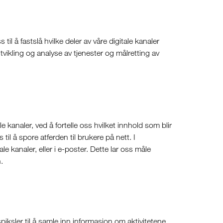
il å fastslå hvilke deler av våre digitale kanaler
ikling og analyse av tjenester og målretting av
 kanaler, ved å fortelle oss hvilket innhold som blir
til å spore atferden til brukere på nett. I
e kanaler, eller i e-poster. Dette lar oss måle
.
iksler til å samle inn informasjon om aktivitetene