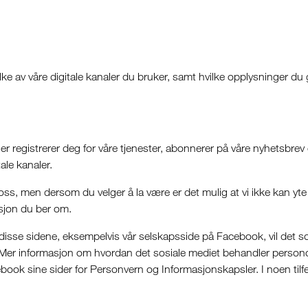
 av våre digitale kanaler du bruker, samt hvilke opplysninger du gir
er registrerer deg for våre tjenester, abonnerer på våre nyhetsbrev o
ale kanaler.
 oss, men dersom du velger å la være er det mulig at vi ikke kan yte
asjon du ber om.
er disse sidene, eksempelvis vår selskapsside på Facebook, vil det
Mer informasjon om hvordan det sosiale mediet behandler persono
ook sine sider for Personvern og Informasjonskapsler. I noen tilfel