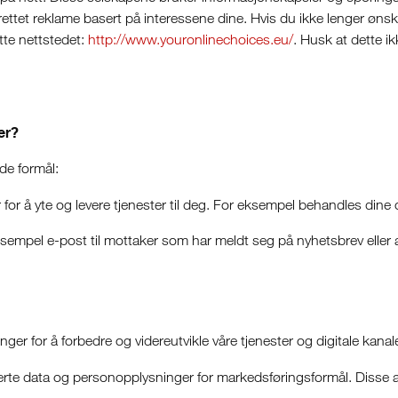
rettet reklame basert på interessene dine. Hvis du ikke lenger øns
tte nettstedet:
http://www.youronlinechoices.eu/
. Husk at dette i
er?
de formål:
or å yte og levere tjenester til deg. For eksempel behandles dine 
 eksempel e-post til mottaker som har meldt seg på nyhetsbrev ell
er for å forbedre og videreutvikle våre tjenester og digitale kanale
te data og personopplysninger for markedsføringsformål. Disse ak