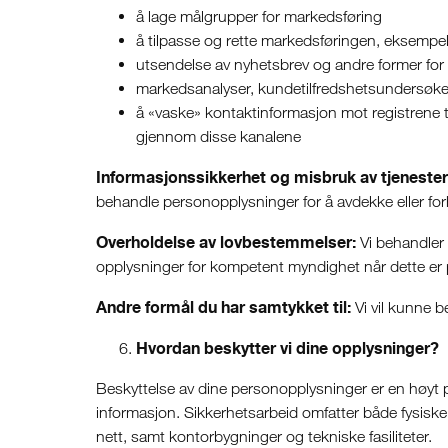
å lage målgrupper for markedsføring
å tilpasse og rette markedsføringen, eksempelvi
utsendelse av nyhetsbrev og andre former for di
markedsanalyser, kundetilfredshetsundersøkels
å «vaske» kontaktinformasjon mot registrene 
gjennom disse kanalene
Informasjonssikkerhet og misbruk av tjenester
behandle personopplysninger for å avdekke eller for
Overholdelse av lovbestemmelser:
Vi behandler p
opplysninger for kompetent myndighet når dette er på
Andre formål du har samtykket til:
Vi vil kunne b
Hvordan beskytter vi dine opplysninger?
Beskyttelse av dine personopplysninger er en høyt pr
informasjon. Sikkerhetsarbeid omfatter både fysiske, t
nett, samt kontorbygninger og tekniske fasiliteter.