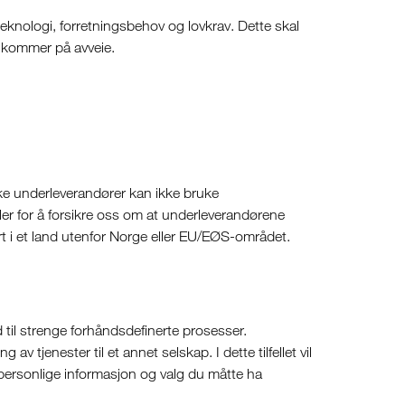
teknologi, forretningsbehov og lovkrav. Dette skal
er kommer på avveie.
ke underleverandører kan ikke bruke
er for å forsikre oss om at underleverandørene
rt i et land utenfor Norge eller EU/EØS-området.
ld til strenge forhåndsdefinerte prosesser.
v tjenester til et annet selskap. I dette tilfellet vil
in personlige informasjon og valg du måtte ha