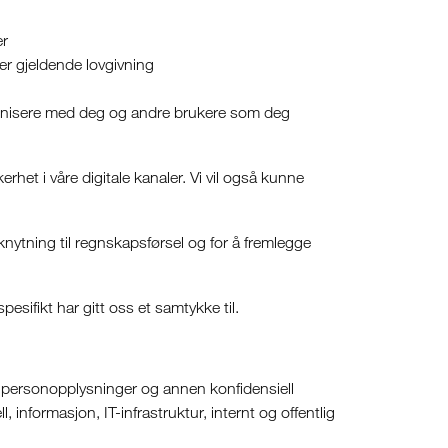
er
ler gjeldende lovgivning
mmunisere med deg og andre brukere som deg
het i våre digitale kanaler. Vi vil også kunne
ilknytning til regnskapsførsel og for å fremlegge
sifikt har gitt oss et samtykke til.
te personopplysninger og annen konfidensiell
 informasjon, IT-infrastruktur, internt og offentlig