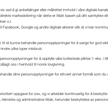
s ved å gi anbefalinger eller målrettet innhold i våre digitale kanal
rekte markedsføring når dette er tillatt basert på ditt samtykke el
er o.l.
til Facebook, Google og andre digitale aktører slik at vi kan ko
:
Vi vil kunne behandle personopplysninger for å sørge for god sikker
hindre ulike typer misbruk.
ersonopplysninger for å oppfylle våre lovfestede plikter, f. eks. i t
lagt oss i henhold til norsk lovgivning.
ehandle dine personopplysninger for ethvert annet formål som du spe
ioritert oppgave for oss, og vi arbeider kontinuerlig for å beskyt
ekniske og administrative tiltak, herunder beskyttelse av personell,