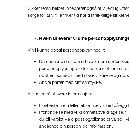
Sikkerhetsarbeidet innebærer også at vi jevnlig utfø
sørge for at vi til enhver tid har tilstrekkelige sikk
Hvem utleverer vi dine personopplysninger
Vi vil kunne oppgi personopplysninger til:
Databehandlere som arbeider som underleveran
personopplysningene for noe annet formål enn 
opptrer i samsvar med disse vilkårene og nors
Andre parter med ditt samtykke.
Vi kan også utlevere informasjon:
I lovbestemte tilfeller, eksempelvis ved pålegg
I forbindelse med virksomhetsoverdragelse, f. eks
du bli varslet via e-post og/eller se et varsel 
angående din personlige informasjon.