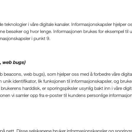
teknologier i våre digitale kanaler. Informasjonskapsler hjelper oss t
e besøker og hvor lenge. Informasjonen brukes for eksempel til utv
masjonskapsler i punkt 9.
s, web bugs)
web beacons, web bugs), som hjelper oss med å forbedre våre digitale
nik identifikator, lik funksjonen til informasjonskapsler, og brukes 
rukerens harddisk, er sporingspiksler usynlig bakt inn i våre digital
jonen vi samler opp fra e-poster til kundens personlige informasjon
 på nett. Disse selskapene bruker informasjonskapsler og sporingsp