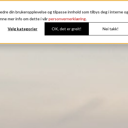
edre din brukeropplevelse og tilpasse innhold som tilbys deg i interne o
Avant
Enduro
Noblesse
Coupe
nne mer info om dette i vår
personvernerklæring
.
Velg kategorier
OK, det er greit!
Nei takk!