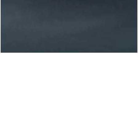
Tekniske data
Priser
Standardutstyr
Bygg din båt
Utvid din horisont