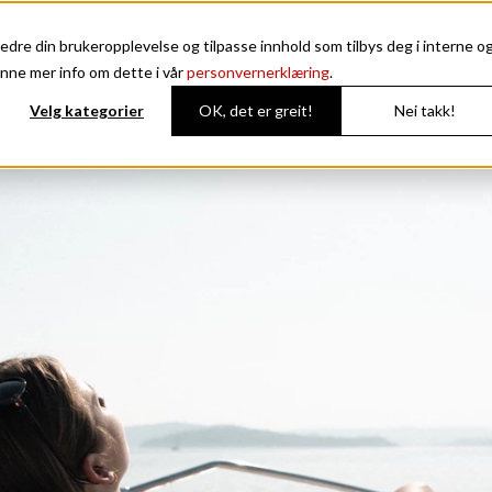
edre din brukeropplevelse og tilpasse innhold som tilbys deg i interne o
Avant
Enduro
Noblesse
Coupe
nne mer info om dette i vår
personvernerklæring
.
Velg kategorier
OK, det er greit!
Nei takk!