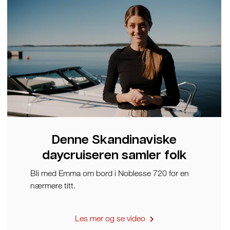
Denne Skandinaviske
daycruiseren samler folk
Bli med Emma om bord i Noblesse 720 for en
nærmere titt.
Les mer og se video