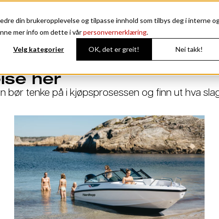
edre din brukeropplevelse og tilpasse innhold som tilbys deg i interne o
Avant
Enduro
Noblesse
Coupe
nne mer info om dette i vår
personvernerklæring
.
Velg kategorier
OK, det er greit!
Nei takk!
ise her
an bør tenke på i kjøpsprosessen og finn ut hva sl