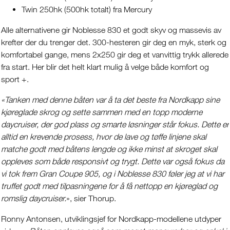
Twin 250hk (500hk totalt) fra Mercury
Alle alternativene gir Noblesse 830 et godt skyv og massevis av
krefter der du trenger det. 300-hesteren gir deg en myk, sterk og
komfortabel gange, mens 2x250 gir deg et vanvittig trykk allerede
fra start. Her blir det helt klart mulig å velge både komfort og
sport +.
«Tanken med denne båten var å ta det beste fra Nordkapp sine
kjøreglade skrog og sette sammen med en topp moderne
daycruiser, der god plass og smarte løsninger står fokus. Dette er
alltid en krevende prosess, hvor de lave og tøffe linjene skal
matche godt med båtens lengde og ikke minst at skroget skal
oppleves som både responsivt og trygt. Dette var også fokus da
vi tok frem Gran Coupe 905, og i Noblesse 830 føler jeg at vi har
truffet godt med tilpasningene for å få nettopp en kjøreglad og
romslig daycruiser.
», sier Thorup.
Ronny Antonsen, utviklingsjef for Nordkapp-modellene utdyper