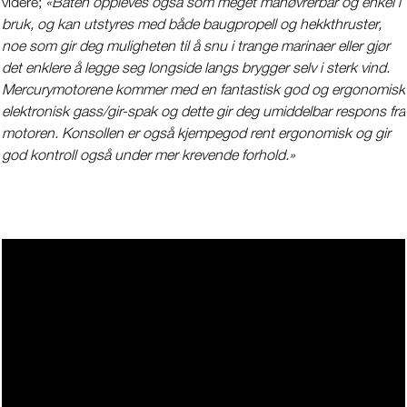
videre;
«Båten oppleves også som meget manøvrerbar og enkel i
bruk, og kan utstyres med både baugpropell og hekkthruster,
noe som gir deg muligheten til å snu i trange marinaer eller gjør
det enklere å legge seg longside langs brygger selv i sterk vind.
Mercurymotorene kommer med en fantastisk god og ergonomisk
elektronisk gass/gir-spak og dette gir deg umiddelbar respons fra
motoren. Konsollen er også kjempegod rent ergonomisk og gir
god kontroll også under mer krevende forhold.»