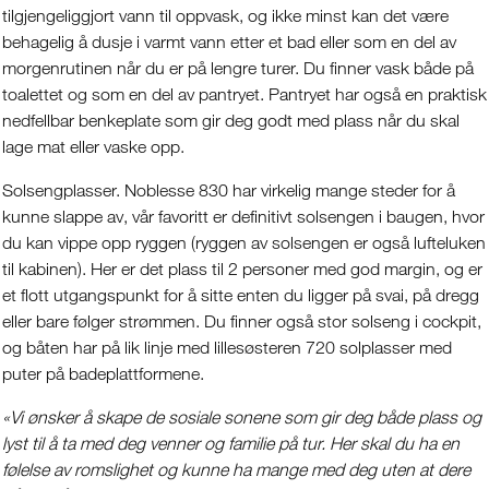
tilgjengeliggjort vann til oppvask, og ikke minst kan det være
behagelig å dusje i varmt vann etter et bad eller som en del av
morgenrutinen når du er på lengre turer. Du finner vask både på
toalettet og som en del av pantryet. Pantryet har også en praktisk
nedfellbar benkeplate som gir deg godt med plass når du skal
lage mat eller vaske opp.
Solsengplasser. Noblesse 830 har virkelig mange steder for å
kunne slappe av, vår favoritt er definitivt solsengen i baugen, hvor
du kan vippe opp ryggen (ryggen av solsengen er også lufteluken
til kabinen). Her er det plass til 2 personer med god margin, og er
et flott utgangspunkt for å sitte enten du ligger på svai, på dregg
eller bare følger strømmen. Du finner også stor solseng i cockpit,
og båten har på lik linje med lillesøsteren 720 solplasser med
puter på badeplattformene.
«Vi ønsker å skape de sosiale sonene som gir deg både plass og
lyst til å ta med deg venner og familie på tur. Her skal du ha en
følelse av romslighet og kunne ha mange med deg uten at dere