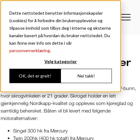
Dette nettstedet benytter informasjonskapsler
(cookies) for å forbedre din brukeropplevelse og
tilpasse innhold som tilbys deg i interne og eksterne
Noblesse 830 – en
kanaler basert på hvordan du bruker nettstedet. Du
kan finne mer info om dette i vår
kjøreglad båt med
personvernerklæring
.
egenskaper du kjenner
Velg kategorier
igjen fra Nordkapp
OK, det er greit!
Nei takk!
Noblesse 830, populært kalt N830, er designet med en V-bunn,
hvor skrogvinkelen er 21 grader. Skroget holder en lett
gjenkjennelig Nordkapp-kvalitet og oppleves som kjøreglad og
samtidig behersket. Båten vil bli levert med følgende
motoralternativer:
Singel 300 hk fra Mercury
Twin 200hk (400 hk totalt) fra Mercury