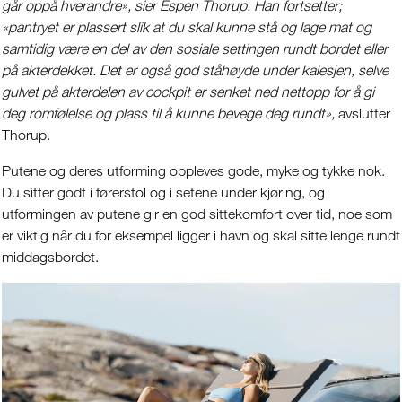
går oppå hverandre», sier Espen Thorup. Han fortsetter;
«pantryet er plassert slik at du skal kunne stå og lage mat og
samtidig være en del av den sosiale settingen rundt bordet eller
på akterdekket. Det er også god ståhøyde under kalesjen, selve
gulvet på akterdelen av cockpit er senket ned nettopp for å gi
deg romfølelse og plass til å kunne bevege deg rundt»,
avslutter
Thorup.
Putene og deres utforming oppleves gode, myke og tykke nok.
Du sitter godt i førerstol og i setene under kjøring, og
utformingen av putene gir en god sittekomfort over tid, noe som
er viktig når du for eksempel ligger i havn og skal sitte lenge rundt
middagsbordet.