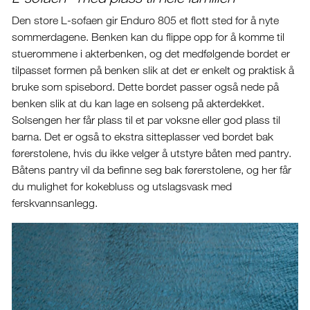
Den store L-sofaen gir Enduro 805 et flott sted for å nyte
sommerdagene. Benken kan du flippe opp for å komme til
stuerommene i akterbenken, og det medfølgende bordet er
tilpasset formen på benken slik at det er enkelt og praktisk å
bruke som spisebord. Dette bordet passer også nede på
benken slik at du kan lage en solseng på akterdekket.
Solsengen her får plass til et par voksne eller god plass til
barna. Det er også to ekstra sitteplasser ved bordet bak
førerstolene, hvis du ikke velger å utstyre båten med pantry.
Båtens pantry vil da befinne seg bak førerstolene, og her får
du mulighet for kokebluss og utslagsvask med
ferskvannsanlegg.