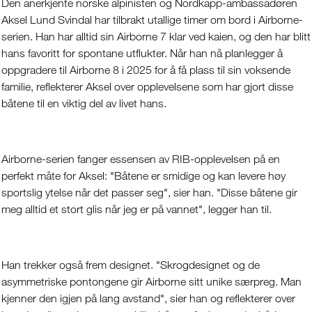
Den anerkjente norske alpinisten og Nordkapp-ambassadøren
Aksel Lund Svindal har tilbrakt utallige timer om bord i Airborne-
serien. Han har alltid sin Airborne 7 klar ved kaien, og den har blitt
hans favoritt for spontane utflukter. Når han nå planlegger å
oppgradere til Airborne 8 i 2025 for å få plass til sin voksende
familie, reflekterer Aksel over opplevelsene som har gjort disse
båtene til en viktig del av livet hans.
Airborne-serien fanger essensen av RIB-opplevelsen på en
perfekt måte for Aksel: "Båtene er smidige og kan levere høy
sportslig ytelse når det passer seg", sier han. "Disse båtene gir
meg alltid et stort glis når jeg er på vannet", legger han til.
Han trekker også frem designet. "Skrogdesignet og de
asymmetriske pontongene gir Airborne sitt unike særpreg. Man
kjenner den igjen på lang avstand", sier han og reflekterer over