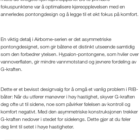
fokuspunktene var å optimalisere kjøreopplevelsen med en
annerledes pontongdesign og å legge til et økt fokus på komfort.
En viktig detalj i Airborne-serien er det asymmetriske
pontongdesignet, som gir båtene et distinkt utseende samtidig
som den forbedrer ytelsen. Hypalon-pontongene, som hviler over
vannoverflaten, gir mindre vannmotstand og jevnere fordeling av
G-kraften.
Dette er et bevisst designvalg for å omgå et vanlig problem i RIB-
båter: Når du utfører manøvrer i høy hastighet, skyver G-kraften
deg ofte ut til sidene, noe som påvirker følelsen av kontroll og
komfort negativt. Med den asymmetriske konstruksjonen trekker
G-kraften nedover i stedet for sidelengs. Dette gjør at du føler
deg limt til setet i høye hastigheter.