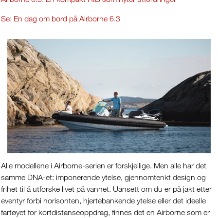
Se: En dag om bord på Airborne 6.3
Alle modellene i Airborne-serien er forskjellige. Men alle har det
samme DNA-et: imponerende ytelse, gjennomtenkt design og
frihet til å utforske livet på vannet. Uansett om du er på jakt etter
eventyr forbi horisonten, hjertebankende ytelse eller det ideelle
fartøyet for kortdistanseoppdrag, finnes det en Airborne som er