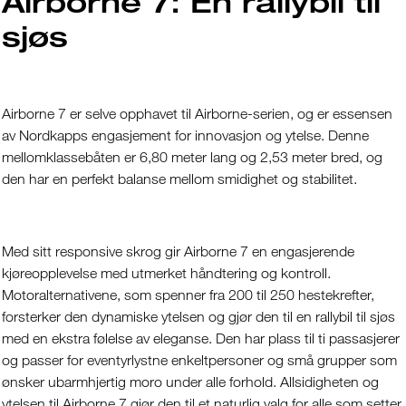
Airborne 7: En rallybil til
sjøs
Airborne 7 er selve opphavet til Airborne-serien, og er essensen
av Nordkapps engasjement for innovasjon og ytelse. Denne
mellomklassebåten er 6,80 meter lang og 2,53 meter bred, og
den har en perfekt balanse mellom smidighet og stabilitet.
Med sitt responsive skrog gir Airborne 7 en engasjerende
kjøreopplevelse med utmerket håndtering og kontroll.
Motoralternativene, som spenner fra 200 til 250 hestekrefter,
forsterker den dynamiske ytelsen og gjør den til en rallybil til sjøs
med en ekstra følelse av eleganse. Den har plass til ti passasjerer
og passer for eventyrlystne enkeltpersoner og små grupper som
ønsker ubarmhjertig moro under alle forhold. Allsidigheten og
ytelsen til Airborne 7 gjør den til et naturlig valg for alle som setter