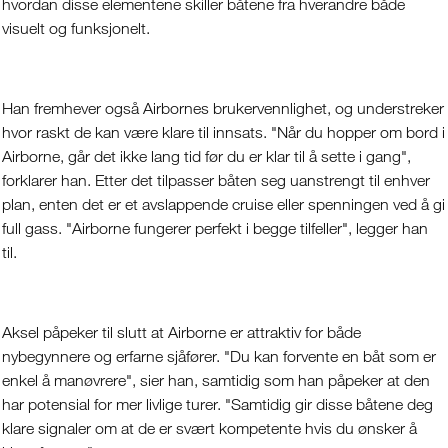
hvordan disse elementene skiller båtene fra hverandre både
visuelt og funksjonelt.
Han fremhever også Airbornes brukervennlighet, og understreker
hvor raskt de kan være klare til innsats. "Når du hopper om bord i
Airborne, går det ikke lang tid før du er klar til å sette i gang",
forklarer han. Etter det tilpasser båten seg uanstrengt til enhver
plan, enten det er et avslappende cruise eller spenningen ved å gi
full gass. "Airborne fungerer perfekt i begge tilfeller", legger han
til.
Aksel påpeker til slutt at Airborne er attraktiv for både
nybegynnere og erfarne sjåfører. "Du kan forvente en båt som er
enkel å manøvrere", sier han, samtidig som han påpeker at den
har potensial for mer livlige turer. "Samtidig gir disse båtene deg
klare signaler om at de er svært kompetente hvis du ønsker å