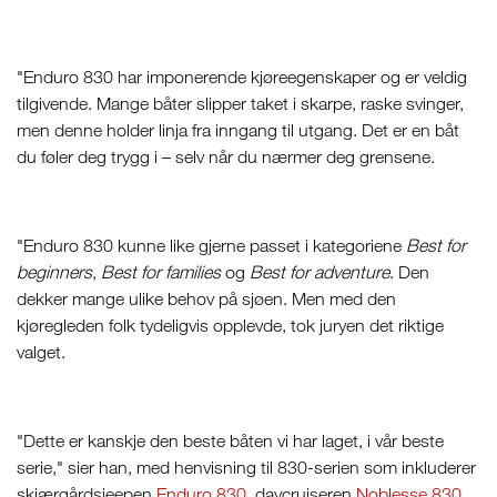
"Enduro 830 har imponerende kjøreegenskaper og er veldig
tilgivende. Mange båter slipper taket i skarpe, raske svinger,
men denne holder linja fra inngang til utgang. Det er en båt
du føler deg trygg i – selv når du nærmer deg grensene.
"Enduro 830 kunne like gjerne passet i kategoriene
Best for
beginners
,
Best for families
og
Best for adventure
. Den
dekker mange ulike behov på sjøen. Men med den
kjøregleden folk tydeligvis opplevde, tok juryen det riktige
valget.
"Dette er kanskje den beste båten vi har laget, i vår beste
serie," sier han, med henvisning til 830-serien som inkluderer
skjærgårdsjeepen
Enduro 830
, daycruiseren
Noblesse 830