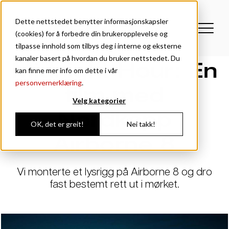
Dette nettstedet benytter informasjonskapsler
(cookies) for å forbedre din brukeropplevelse og
tilpasse innhold som tilbys deg i interne og eksterne
kanaler basert på hvordan du bruker nettstedet. Du
Midnight Hour: En
kan finne mer info om dette i vår
personvernerklæring
.
film med
Velg kategorier
Nordkapp
OK, det er greit!
Nei takk!
Airborne 8
Vi monterte et lysrigg på Airborne 8 og dro
fast bestemt rett ut i mørket.