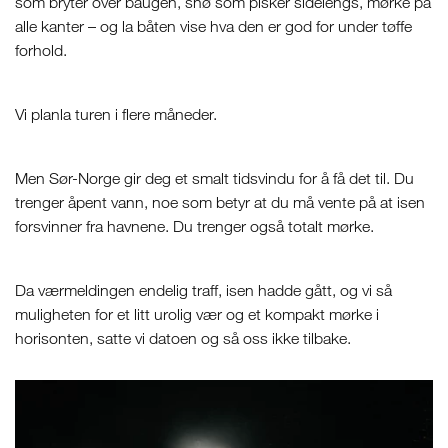
som bryter over baugen, snø som pisker sidelengs, mørke på
alle kanter – og la båten vise hva den er god for under tøffe
forhold.
Vi planla turen i flere måneder.
Men Sør-Norge gir deg et smalt tidsvindu for å få det til. Du
trenger åpent vann, noe som betyr at du må vente på at isen
forsvinner fra havnene. Du trenger også totalt mørke.
Da værmeldingen endelig traff, isen hadde gått, og vi så
muligheten for et litt urolig vær og et kompakt mørke i
horisonten, satte vi datoen og så oss ikke tilbake.