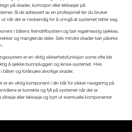
r tegn på skader, korrosjon eller lekkasjer på
lemer, få de adressert av en profesjonell før du bruker
et ut når det er nødvendig for å unngå at systemet tetter seg.
mponent i båtens fremdriftsystem og bør regelmessig sjekkes.
prekker og manglende deler. Selv mindre skader kan påvirke
n.
ingssystem er en viktig sikkerhetsfunksjon some ofte blir
viktig å sjekke bunnpluggen og lense-systemet. Hvis
 i båten og forårsake alvorlige skader.
 er en viktig komponent i din båt for sikker navigering på
ivåene er korrekte og fyll på systemet når det er
 slitasje eller lekkasje og bytt ut eventuelle komponenter