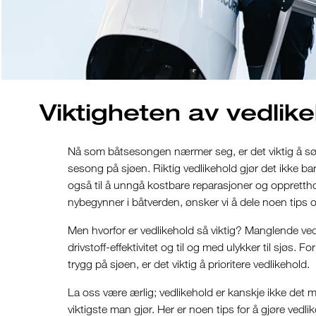
Viktigheten av vedlike
Nå som båtsesongen nærmer seg, er det viktig å sørg
sesong på sjøen. Riktig vedlikehold gjør det ikke b
også til å unngå kostbare reparasjoner og oppretthol
nybegynner i båtverden, ønsker vi å dele noen tips o
Men hvorfor er vedlikehold så viktig? Manglende vedl
drivstoff-effektivitet og til og med ulykker til sjøs. 
trygg på sjøen, er det viktig å prioritere vedlikehold.
La oss være ærlig; vedlikehold er kanskje ikke det 
viktigste man gjør. Her er noen tips for å gjøre vedli