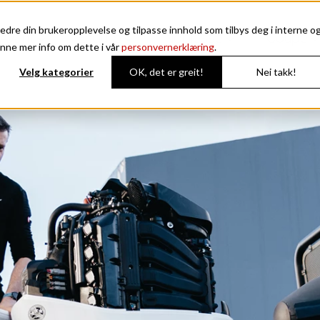
edre din brukeropplevelse og tilpasse innhold som tilbys deg i interne o
Avant
Enduro
Noblesse
Coupe
nne mer info om dette i vår
personvernerklæring
.
Velg kategorier
OK, det er greit!
Nei takk!