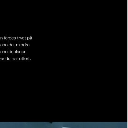
an ferdes trygt på
ikeholdet mindre
ikeholdsplanen
r du har utført.