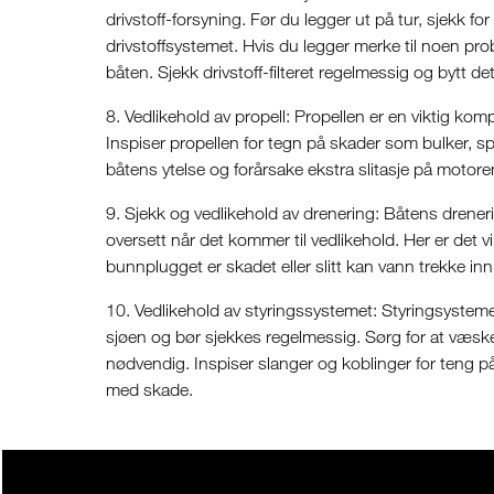
drivstoff-forsyning. Før du legger ut på tur, sjekk fo
drivstoffsystemet. Hvis du legger merke til noen prob
båten. Sjekk drivstoff-filteret regelmessig og bytt d
8. Vedlikehold av propell: Propellen er en viktig ko
Inspiser propellen for tegn på skader som bulker, s
båtens ytelse og forårsake ekstra slitasje på motore
9. Sjekk og vedlikehold av drenering: Båtens drener
oversett når det kommer til vedlikehold. Her er det 
bunnplugget er skadet eller slitt kan vann trekke inn
10. Vedlikehold av styringssystemet: Styringsystemet
sjøen og bør sjekkes regelmessig. Sørg for at væsken
nødvendig. Inspiser slanger og koblinger for teng på
med skade.