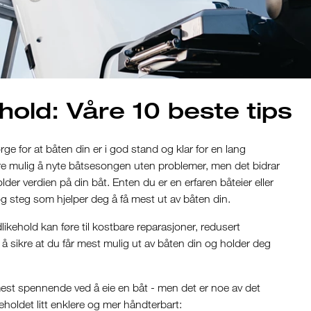
hold: Våre 10 beste tips
e for at båten din er i god stand og klar for en lang
are mulig å nyte båtsesongen uten problemer, men det bidrar
der verdien på din båt. Enten du er en erfaren båteier eller
g steg som hjelper deg å få mest ut av båten din.
ikehold kan føre til kostbare reparasjoner, redusert
For å sikre at du får mest mulig ut av båten din og holder deg
mest spennende ved å eie en båt - men det er noe av det
keholdet litt enklere og mer håndterbart: