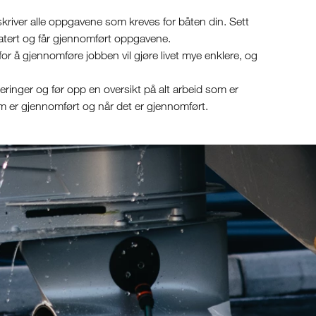
river alle oppgavene som kreves for båten din. Sett
atert og får gjennomført oppgavene.
y for å gjennomføre jobben vil gjøre livet mye enklere, og
eringer og før opp en oversikt på alt arbeid som er
om er gjennomført og når det er gjennomført.