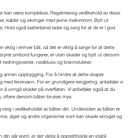
emer kan være komplekse. Regelmessig vedlikehold av disse
nger, kabler og sikringer med jevne mellomrom. Bytt ut
 Hold også batteri(ene) ladet og sørg for at de er i god
 viktig i enhver båt, så det er viktig å sørge for at dette
utstyret ombord fungerer, er uten skader og bytt ut dersom
t redningsvester, nødbluss og brannslukker.
k og annen oppbygging. For å hindre at dette skaper
g med ferskvann. For en grundigere rengjøring, anbefaler vi
or å unngå skader på overflaten. Vi anbefaler også at du
, oftere dersom båten brukes mye.
g steg i vedlikeholdet av båten din. Undersiden av båten er
l, groe, alger og andre organismer som kan skade skroget og
 din går jevnt, er det viktig å opprettholde en stabil