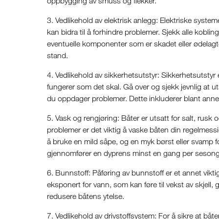
oppbygging av smuss og flekker.
3. Vedlikehold av elektrisk anlegg: Elektriske syst
kan bidra til å forhindre problemer. Sjekk alle kobli
eventuelle komponenter som er skadet eller ødelagte.
stand.
4. Vedlikehold av sikkerhetsutstyr: Sikkerhetsutstyr er
fungerer som det skal. Gå over og sjekk jevnlig at 
du oppdager problemer. Dette inkluderer blant anne
5. Vask og rengjøring: Båter er utsatt for salt, rus
problemer er det viktig å vaske båten din regelmessi
å bruke en mild såpe, og en myk børst eller svamp f
gjennomfører en dyprens minst en gang per sesong
6. Bunnstoff: Påføring av bunnstoff er et annet vikti
eksponert for vann, som kan føre til vekst av skjel
redusere båtens ytelse.
7. Vedlikehold av drivstoffsystem: For å sikre at båten