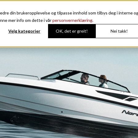
edre din brukeropplevelse og tilpasse innhold som tilbys deg i interne o
Avant
Enduro
Noblesse
Coupe
nne mer info om dette i vår
personvernerklæring
.
Velg kategorier
OK, det er greit!
Nei takk!