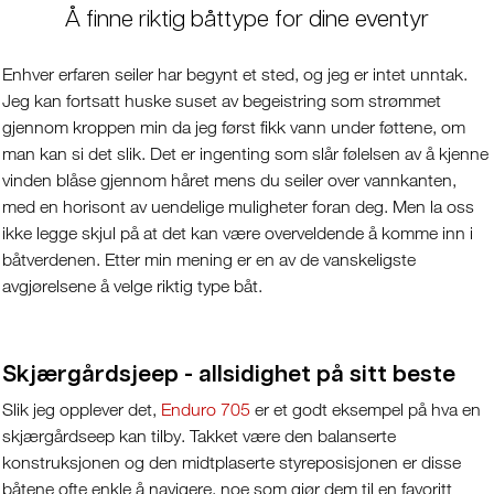
Å finne riktig båttype for dine eventyr
Enhver erfaren seiler har begynt et sted, og jeg er intet unntak.
Jeg kan fortsatt huske suset av begeistring som strømmet
gjennom kroppen min da jeg først fikk vann under føttene, om
man kan si det slik. Det er ingenting som slår følelsen av å kjenne
vinden blåse gjennom håret mens du seiler over vannkanten,
med en horisont av uendelige muligheter foran deg. Men la oss
ikke legge skjul på at det kan være overveldende å komme inn i
båtverdenen. Etter min mening er en av de vanskeligste
avgjørelsene å velge riktig type båt.
Skjærgårdsjeep - allsidighet på sitt beste
Slik jeg opplever det,
Enduro 705
er et godt eksempel på hva en
skjærgårdseep kan tilby. Takket være den balanserte
konstruksjonen og den midtplaserte styreposisjonen er disse
båtene ofte enkle å navigere, noe som gjør dem til en favoritt