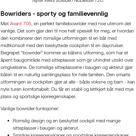
Nyter livets solside i Noblesse 720.
Bowriders - sporty og familievennlig
Møt
Avant 705
, en perfekt familiebowrider med noe utenom det
vanlige. Det som gjør den til noe helt spesielt for meg, er hvordan
den kombinerer den romslige utformingen til en båt med
midtkonsoll med den beskyttede cockpiten til en daycruiser.
Begrepet "bowrider" kommer av båtens utforming, som har et
åpent baugområde med sitteplasser som gir uhindret utsikt over
omgivelsene. De romslige sitteplassene i baugen og akterut gjør
båten til en naturlig samlingsplass for hele familien. Den smarte
utformingen av cockpiten gjør at alle - både voksne og barn - kan
nyte turen komfortabelt. Du får en stabil og lettkjørt båt med mye
plass og sportslige kjøreegenskaper.
Vanlige bowrider-funksjoner:
Romslig design og en beskyttet cockpit med mange
sitteplasser i baugen og akterut.
Smidige kjøreegenskaper og sportslige kjøreegenskaper.