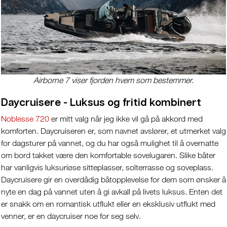
Airborne 7 viser fjorden hvem som bestemmer.
Daycruisere - Luksus og fritid kombinert
Noblesse 720
er mitt valg når jeg ikke vil gå på akkord med
komforten. Daycruiseren er, som navnet avslører, et utmerket valg
for dagsturer på vannet, og du har også mulighet til å overnatte
om bord takket være den komfortable sovelugaren. Slike båter
har vanligvis luksuriøse sitteplasser, solterrasse og soveplass.
Daycruisere gir en overdådig båtopplevelse for dem som ønsker å
nyte en dag på vannet uten å gi avkall på livets luksus. Enten det
er snakk om en romantisk utflukt eller en eksklusiv utflukt med
venner, er en daycruiser noe for seg selv.