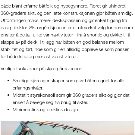
både blant erfarne båtfolk og nybegynnere. Roret gir uhindret
360-graders sikt, og den lette konstruksjonen gjør båten smidig.
Utformingen maksimerer dekksplassen og gir enkel tilgang fra
baug til akter. Skjærgårdsjeepen er et utmerket valg for dem som
ønsker å delta i ulike vannaktiviteter - fra å snorkle og dykke til å
slappe av på dekk. I tillegg har båten en god balanse mellom
stabilitet og fart, noe som gir en allsidig opplevelse som passer
for både fritid og mer aktive aktiviteter.
Vanlige funksjoner på skjærgårdsjeeper:
Smidige kjøreegenskaper som gjør båten egnet for alle
erfaringsnivåer.
Midtstilt styrekonsoll som gir 360 graders sikt og gjør det
enkelt å bevege seg fra baug til akter.
Minimalistisk og praktisk design.