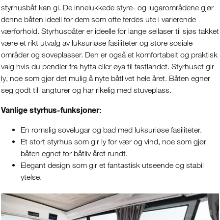
styrhusbåt kan gi. De innelukkede styre- og lugarområdene gjør
denne båten ideell for dem som ofte ferdes ute i varierende
værforhold. Styrhusbåter er ideelle for lange seilaser til sjøs takket
være et rikt utvalg av luksuriøse fasiliteter og store sosiale
områder og soveplasser. Den er også et komfortabelt og praktisk
valg hvis du pendler fra hytta eller øya til fastlandet. Styrhuset gir
ly, noe som gjør det mulig å nyte båtlivet hele året. Båten egner
seg godt til langturer og har rikelig med stuveplass.
Vanlige styrhus-funksjoner:
En romslig sovelugar og bad med luksuriøse fasiliteter.
Et stort styrhus som gir ly for vær og vind, noe som gjør
båten egnet for båtliv året rundt.
Elegant design som gir et fantastisk utseende og stabil
ytelse.