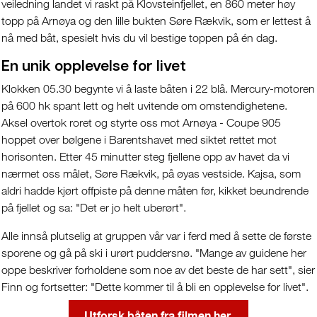
veiledning landet vi raskt på Klovsteinfjellet, en 860 meter høy
topp på Arnøya og den lille bukten Søre Rækvik, som er lettest å
nå med båt, spesielt hvis du vil bestige toppen på én dag.
En unik opplevelse for livet
Klokken 05.30 begynte vi å laste båten i 22 blå. Mercury-motoren
på 600 hk spant lett og helt uvitende om omstendighetene.
Aksel overtok roret og styrte oss mot Arnøya - Coupe 905
hoppet over bølgene i Barentshavet med siktet rettet mot
horisonten. Etter 45 minutter steg fjellene opp av havet da vi
nærmet oss målet, Søre Rækvik, på øyas vestside. Kajsa, som
aldri hadde kjørt offpiste på denne måten før, kikket beundrende
på fjellet og sa: "Det er jo helt uberørt".
Alle innså plutselig at gruppen vår var i ferd med å sette de første
sporene og gå på ski i urørt puddersnø. "Mange av guidene her
oppe beskriver forholdene som noe av det beste de har sett", sier
Finn og fortsetter: "Dette kommer til å bli en opplevelse for livet".
Utforsk båten fra filmen her.