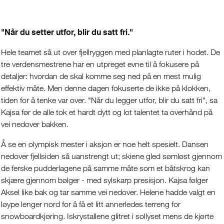
"Når du setter utfor, blir du satt fri."
Hele teamet så ut over fjellryggen med planlagte ruter i hodet. De
tre verdensmestrene har en utpreget evne til å fokusere på
detaljer: hvordan de skal komme seg ned på en mest mulig
effektiv måte. Men denne dagen fokuserte de ikke på klokken,
tiden for å tenke var over. "Når du legger utfor, blir du satt fri", sa
Kajsa før de alle tok et hardt dytt og lot talentet ta overhånd på
vei nedover bakken.
Å se en olympisk mester i aksjon er noe helt spesielt. Dansen
nedover fjellsiden så uanstrengt ut; skiene gled sømløst gjennom
de ferske pudderlagene på samme måte som et båtskrog kan
skjære gjennom bølger - med sylskarp presisjon. Kajsa følger
Aksel like bak og tar samme vei nedover. Helene hadde valgt en
løype lenger nord for å få et litt annerledes terreng for
snowboardkjøring. Iskrystallene glitret i sollyset mens de kjørte