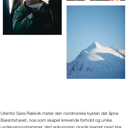
Utenfor Søre Rækvik møter den nordnorske kysten det åpne
Barentshavet, noe som skaper krevende forhold og unike
undervannsstrømmer. Ved ankomsten gjorde teamet raskt klar