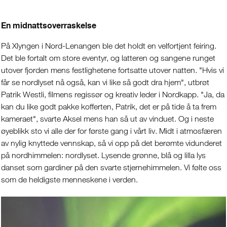
En midnattsoverraskelse
På Xlyngen i Nord-Lenangen ble det holdt en velfortjent feiring.
Det ble fortalt om store eventyr, og latteren og sangene runget
utover fjorden mens festlighetene fortsatte utover natten. "Hvis vi
får se nordlyset nå også, kan vi like så godt dra hjem", utbrøt
Patrik Westli, filmens regissør og kreativ leder i Nordkapp. "Ja, da
kan du like godt pakke kofferten, Patrik, det er på tide å ta frem
kameraet", svarte Aksel mens han så ut av vinduet. Og i neste
øyeblikk sto vi alle der for første gang i vårt liv. Midt i atmosfæren
av nylig knyttede vennskap, så vi opp på det berømte vidunderet
på nordhimmelen: nordlyset. Lysende grønne, blå og lilla lys
danset som gardiner på den svarte stjernehimmelen. Vi følte oss
som de heldigste menneskene i verden.