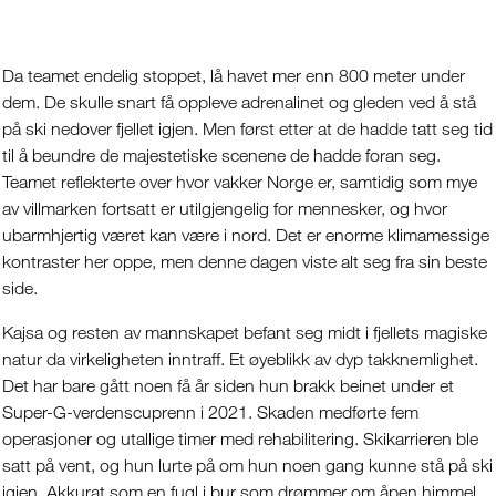
Da teamet endelig stoppet, lå havet mer enn 800 meter under
dem. De skulle snart få oppleve adrenalinet og gleden ved å stå
på ski nedover fjellet igjen. Men først etter at de hadde tatt seg tid
til å beundre de majestetiske scenene de hadde foran seg.
Teamet reflekterte over hvor vakker Norge er, samtidig som mye
av villmarken fortsatt er utilgjengelig for mennesker, og hvor
ubarmhjertig været kan være i nord. Det er enorme klimamessige
kontraster her oppe, men denne dagen viste alt seg fra sin beste
side.
Kajsa og resten av mannskapet befant seg midt i fjellets magiske
natur da virkeligheten inntraff. Et øyeblikk av dyp takknemlighet.
Det har bare gått noen få år siden hun brakk beinet under et
Super-G-verdenscuprenn i 2021. Skaden medførte fem
operasjoner og utallige timer med rehabilitering. Skikarrieren ble
satt på vent, og hun lurte på om hun noen gang kunne stå på ski
igjen. Akkurat som en fugl i bur som drømmer om åpen himmel,