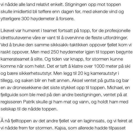
vi nådde alle land relativt enkelt. Stigningen opp mot toppen
skulle imidlertid bli tøffere enn dagen før, med økende vind og
ytterligere 300 høydemeter å forsere.
Likevel var humøret i teamet fortsatt på topp, for de profesjonelle
idrettsutøverne våre er vant til å overvinne de fleste utfordringer.
Ved å bruke den samme sikksakk-taktikken oppover fjellet kom vi
raskt oppover. Men med 250 høydemeter igjen til toppen begynte
kamerateamet å slite. Og tiden var knapp, for stormen kunne
komme når som helst. Det er tøft å klatre over 1000 meter på ski
og bære sikkerhetsutstyr. Men legg til 20 kg kamerautstyr i
tillegg, og saken blir en helt annen. Aksel ventet på gutta og bar
en av dronesekkene det siste stykket opp til toppen. Michael, en
fjellguide som ble med på den andre bestigningen, ventet på at
regissøren Patrik skulle gi ham mat og vann, og holdt ham med
selskap til de nådde toppen.
Å nå fjelltoppen av det andre fjellet var en laginnsats, og vi feiret at
vi nådde frem før stormen. Kajsa, som allerede hadde tilpasset