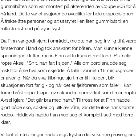
gummibåten som var montert på akterenden av Coupe 905 for å
nå land. Dette var et avgjørende øyeblikk for hele ekspedisjonen:
Å frakte åtte personer og alt utstyret i en liten gummibåt til en
rullesteinstrand på øyas kyst.
Da Finn var godt kjent i området, meldte han seg frivillig til å være
førstemann i land og tok ansvaret for båten. Man kunne kjenne
spenningen i luften mens Finn satte kursen mot land. Plutselig
ropte Aksel: "Shit, han falt i sjøen." Alle om bord snudde seg
raskt for å se hva som skjedde. Å falle i vannet i 15 minusgrader
er alvorlig. Når du skal tilbringe sju timer til i kulden, blir
situasjonen fort farlig - og når det er fjellføreren som faller i, kan
turen bråstoppe. I løpet av sekunder, som virket som timer, ropte
Aksel igjen: "Det går bra med ham." Til tross for at Finn hadde
gjort både sko, sokker og ullklær våte, var dette ikke hans første
rodeo. Heldigvis hadde han med seg et komplett sett med tørre
klær.
Vi fant et sted lenger nede langs kysten der vi kunne prøve igjen.