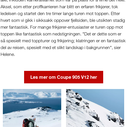
Aksel, som etter proffkarrieren har blitt en erfaren frikjører, tok
ledelsen og startet den tre timer lange turen mot toppen. Etter
hvert som vi gikk i sikksakk oppover fjellsiden, ble utsikten stadig
mer fantastisk. For mange frikjører-entusiaster er turen opp mot
toppen like fantastisk som nedstigningen. "Det er dette som er
så spesielt med toppturer og frikjøring; klatringen er en fantastisk
del av reisen, spesielt med et slikt landskap i bakgrunnen", sier
Helene.
Les mer om Coupe 905 V12 her