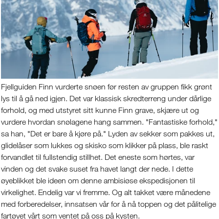
Fjellguiden Finn vurderte snøen før resten av gruppen fikk grønt
lys til å gå ned igjen. Det var klassisk skredterreng under dårlige
forhold, og med utstyret sitt kunne Finn grave, skjære ut og
vurdere hvordan snølagene hang sammen. "Fantastiske forhold,"
sa han, "Det er bare å kjøre på." Lyden av sekker som pakkes ut,
glidelåser som lukkes og skisko som klikker på plass, ble raskt
forvandlet til fullstendig stillhet. Det eneste som hørtes, var
vinden og det svake suset fra havet langt der nede. I dette
øyeblikket ble ideen om denne ambisiøse ekspedisjonen til
virkelighet. Endelig var vi fremme. Og alt takket være månedene
med forberedelser, innsatsen vår for å nå toppen og det pålitelige
fartøyet vårt som ventet på oss på kysten.