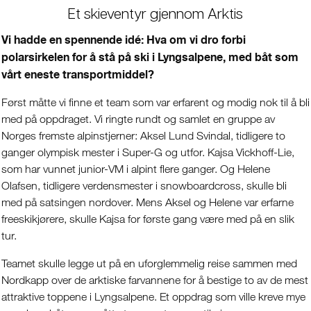
Et skieventyr gjennom Arktis
Vi hadde en spennende idé: Hva om vi dro forbi
polarsirkelen for å stå på ski i Lyngsalpene, med båt som
vårt eneste transportmiddel?
Først måtte vi finne et team som var erfarent og modig nok til å bli
med på oppdraget. Vi ringte rundt og samlet en gruppe av
Norges fremste alpinstjerner: Aksel Lund Svindal, tidligere to
ganger olympisk mester i Super-G og utfor. Kajsa Vickhoff-Lie,
som har vunnet junior-VM i alpint flere ganger. Og Helene
Olafsen, tidligere verdensmester i snowboardcross, skulle bli
med på satsingen nordover. Mens Aksel og Helene var erfarne
freeskikjørere, skulle Kajsa for første gang være med på en slik
tur.
Teamet skulle legge ut på en uforglemmelig reise sammen med
Nordkapp over de arktiske farvannene for å bestige to av de mest
attraktive toppene i Lyngsalpene. Et oppdrag som ville kreve mye