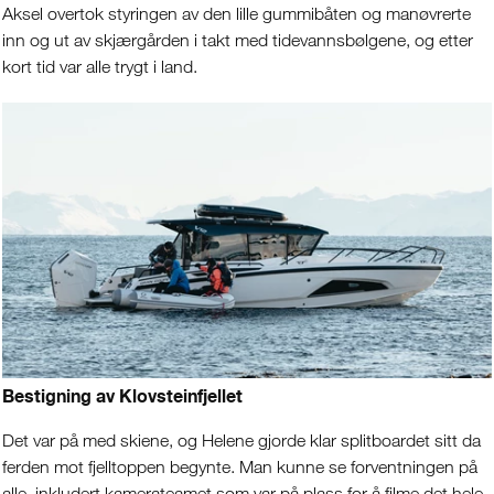
Aksel overtok styringen av den lille gummibåten og manøvrerte
inn og ut av skjærgården i takt med tidevannsbølgene, og etter
kort tid var alle trygt i land.
Bestigning av Klovsteinfjellet
Det var på med skiene, og Helene gjorde klar splitboardet sitt da
ferden mot fjelltoppen begynte. Man kunne se forventningen på
alle, inkludert kamerateamet som var på plass for å filme det hele.