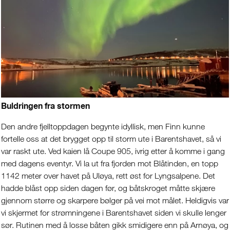
Buldringen fra stormen
Den andre fjelltoppdagen begynte idyllisk, men Finn kunne
fortelle oss at det brygget opp til storm ute i Barentshavet, så vi
var raskt ute. Ved kaien lå Coupe 905, ivrig etter å komme i gang
med dagens eventyr. Vi la ut fra fjorden mot Blåtinden, en topp
1142 meter over havet på Uløya, rett øst for Lyngsalpene. Det
hadde blåst opp siden dagen før, og båtskroget måtte skjære
gjennom større og skarpere bølger på vei mot målet. Heldigvis var
vi skjermet for strømningene i Barentshavet siden vi skulle lenger
sør. Rutinen med å losse båten gikk smidigere enn på Arnøya, og