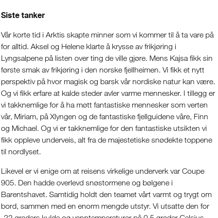
Siste tanker
Vår korte tid i Arktis skapte minner som vi kommer til å ta vare på
for alltid. Aksel og Helene klarte å krysse av frikjøring i
Lyngsalpene på listen over ting de ville gjøre. Mens Kajsa fikk sin
første smak av frikjøring i den norske fjellheimen. Vi fikk et nytt
perspektiv på hvor magisk og barsk vår nordiske natur kan være.
Og vi fikk erfare at kalde steder avler varme mennesker. I tillegg er
vi takknemlige for å ha møtt fantastiske mennesker som verten
vår, Miriam, på Xlyngen og de fantastiske fjellguidene våre, Finn
og Michael. Og vi er takknemlige for den fantastiske utsikten vi
fikk oppleve underveis, alt fra de majestetiske snødekte toppene
til nordlyset.
Likevel er vi enige om at reisens virkelige underverk var Coupe
905. Den hadde overlevd snøstormene og bølgene i
Barentshavet. Samtidig holdt den teamet vårt varmt og trygt om
bord, sammen med en enorm mengde utstyr. Vi utsatte den for
-22 graders kulde og vanntemperaturer på 0,5 grader Celsius.