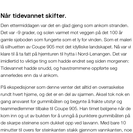
Når tidevannet skifter.
Den ettermiddagen var det en glad gjeng som ankom stranden.
Det var -9 grader, og solen varmet mot veggen på det 100 år
gamle sjøboden som fungerte som et ly for vinden. Som et maleri
lå silhuetten av Coupe 905 mot det idylliske landskapet. Nå var vi
klare til å ta fatt på hjemturen til hytta i Nord-Lenangen. Det var
imidlertid to viktige ting som hadde endret seg siden morgenen:
Tidevannet hadde snudd, og havstrømmene oppførte seg
annerledes enn da vi ankom.
På ekspedisjoner som denne venter det alltid en overraskelse
rundt hvert hjørne, og det er en del av sjarmen. Aksel tok nok en
gang ansvaret for gummibåten og begynte å frakte utstyr og
teammedlemmer tilbake til Coupe 905. Han timet bølgene når de
kom inn og ut av bukten for å unngå å punktere gummibåten på
de skarpe steinene som dukket opp ved lavvann. Med bare 10
minutter til overs før steinkanten stakk gjennom vannkanten, noe