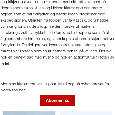
seg frikjøringslivsstilen, virket enda mer i sitt rette element på
denne andre turen. Aksel og Helene klatret opp den bratte
ryggen som et par fjellgeiter, og hadde ingen problemer med
ekspedisjonen. Utsikten fra toppen var fantastisk, og vi hadde
vanskelig for å slutte å lovprise den norske villmarkens
tiltrekningskraft. Uttrykket til de forrevne fjelltoppene som så ut til
å gjennombore himmelen, og landskapets uberørte skjønnhet var
fortryllende. De tidligere verdensmestrene satte utfor igjen og
malte linjer i snøen som en kunstners pensel på vei ned. Det ble
nok en perfekt dag med nysnø og nok en actionfylt tur til foten av
fjellet.
Motta artikkelen rett i din e-post. Meld deg på nyhetsbrevet fra
Nordkapp her.
Abonner nå.